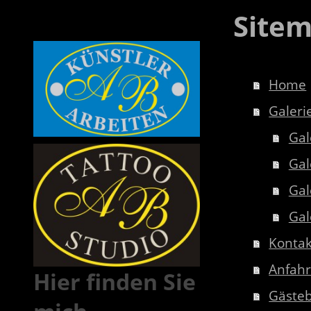
Site
Home
Galeri
Gal
Gal
Gal
Gal
Kontak
Anfahr
Hier finden Sie
Gäste