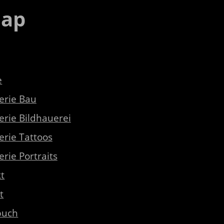
map
e
erie Bau
erie Bildhauerei
erie Tattoos
erie Portraits
t
t
buch